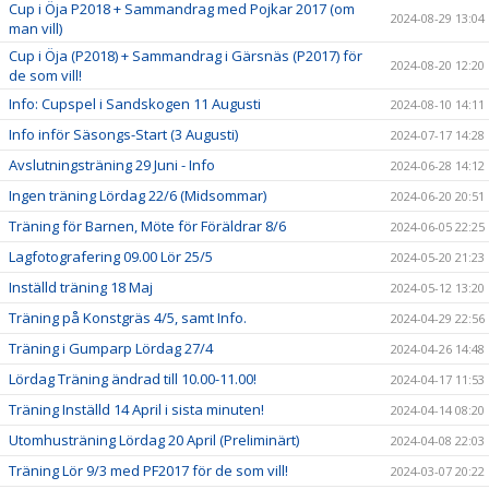
Cup i Öja P2018 + Sammandrag med Pojkar 2017 (om
2024-08-29 13:04
man vill)
Cup i Öja (P2018) + Sammandrag i Gärsnäs (P2017) för
2024-08-20 12:20
de som vill!
Info: Cupspel i Sandskogen 11 Augusti
2024-08-10 14:11
Info inför Säsongs-Start (3 Augusti)
2024-07-17 14:28
Avslutningsträning 29 Juni - Info
2024-06-28 14:12
Ingen träning Lördag 22/6 (Midsommar)
2024-06-20 20:51
Träning för Barnen, Möte för Föräldrar 8/6
2024-06-05 22:25
Lagfotografering 09.00 Lör 25/5
2024-05-20 21:23
Inställd träning 18 Maj
2024-05-12 13:20
Träning på Konstgräs 4/5, samt Info.
2024-04-29 22:56
Träning i Gumparp Lördag 27/4
2024-04-26 14:48
Lördag Träning ändrad till 10.00-11.00!
2024-04-17 11:53
Träning Inställd 14 April i sista minuten!
2024-04-14 08:20
Utomhusträning Lördag 20 April (Preliminärt)
2024-04-08 22:03
Träning Lör 9/3 med PF2017 för de som vill!
2024-03-07 20:22