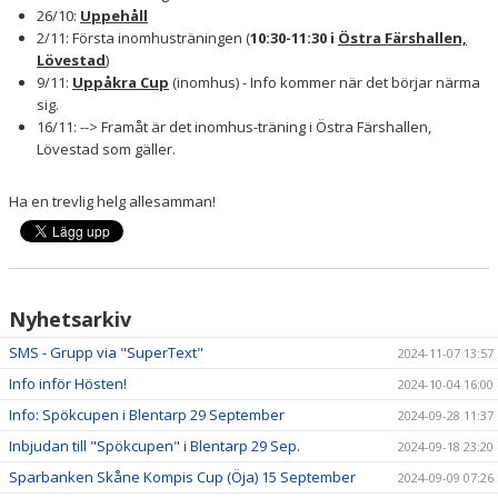
26/10:
Uppehåll
2/11: Första inomhusträningen (
10:30-11:30 i
Östra Färshallen,
Lövestad
)
9/11:
Uppåkra Cup
(inomhus) - Info kommer när det börjar närma
sig.
16/11: --> Framåt är det inomhus-träning i Östra Färshallen,
Lövestad som gäller.
Ha en trevlig helg allesamman!
Nyhetsarkiv
SMS - Grupp via "SuperText"
2024-11-07 13:57
Info inför Hösten!
2024-10-04 16:00
Info: Spökcupen i Blentarp 29 September
2024-09-28 11:37
Inbjudan till "Spökcupen" i Blentarp 29 Sep.
2024-09-18 23:20
Sparbanken Skåne Kompis Cup (Öja) 15 September
2024-09-09 07:26