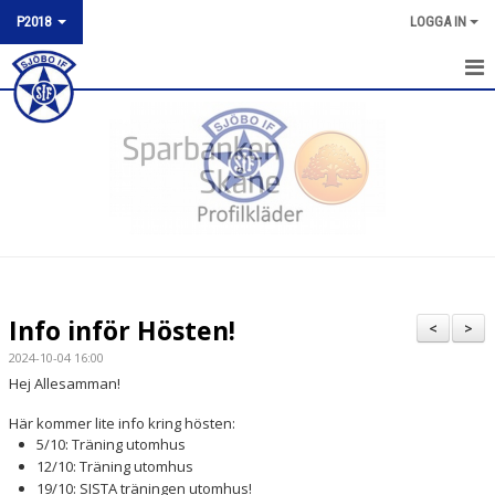
P2018
LOGGA IN
P2018
NYHETER
KALENDER
MATCHER
TRUPPEN
Info inför Hösten!
<
>
BILDGALLERI
2024-10-04 16:00
Hej Allesamman!
DOKUMENT
Här kommer lite info kring hösten:
KONTAKT
5/10: Träning utomhus
12/10: Träning utomhus
19/10: SISTA träningen utomhus!