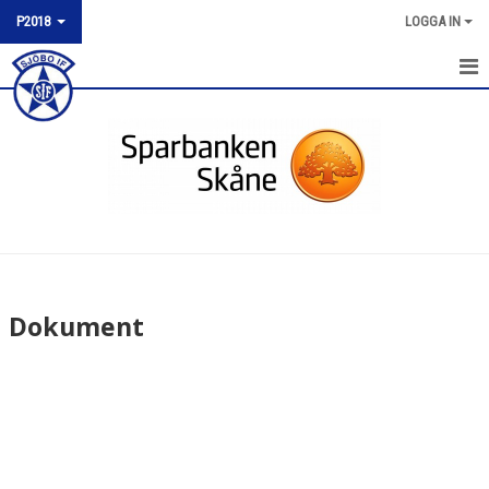
P2018
LOGGA IN
P2018
NYHETER
KALENDER
MATCHER
TRUPPEN
Dokument
BILDGALLERI
DOKUMENT
KONTAKT