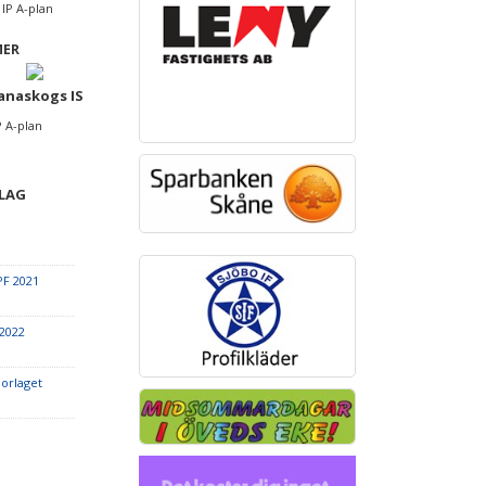
 IP A-plan
MER
anaskogs IS
P A-plan
 LAG
F 2021
2022
iorlaget