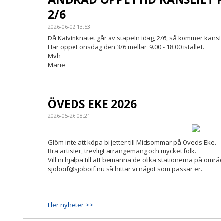
2/6
2026-06-02 13:53
Då Kalvinknatet går av stapeln idag, 2/6, så kommer kansli
Har öppet onsdag den 3/6 mellan 9.00 - 18.00 istället.
Mvh
Marie
ÖVEDS EKE 2026
2026-05-26 08:21
Glöm inte att köpa biljetter till Midsommar på Öveds Eke.
Bra artister, trevligt arrangemang och mycket folk.
Vill ni hjälpa till att bemanna de olika stationerna på omr
sjoboif@sjoboif.nu så hittar vi något som passar er.
Fler nyheter >>