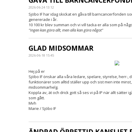
GÅVA TILL BARNCANCERFOND
2026-06-24 13:12
Sjöbo IF har idag skickat en gåva till barncancerfonden 
genererade i år.
10 100 kr blev summan och vi vill tacka er alla som på något 
"Ingen kan göra allt, men alla kan göra något"
GLAD MIDSOMMAR
2026-06-18 15:45
Hej på er
Sjöbo IF önskar alla våra ledare, spelare, styrelse, herr-
funktionärer som alltid ställer upp och sist men inte minst, 
midsommarhelg.
Koppla av, ät och drick gott så ses vi på IP när allt sätter
som gått.
Mvh
Marie / Sjöbo IF
ÄNDRAD ÖPPETTID KANSLIET 