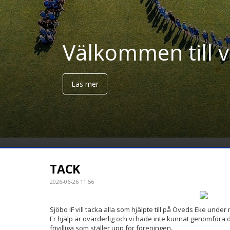
Välkommen till 
TACK
2026-06-26 11:56
Sjöbo IF vill tacka alla som hjälpte till på Öveds Eke und
Er hjälp är ovärderlig och vi hade inte kunnat genomför
frivilliga som ställer upp för föreningen.