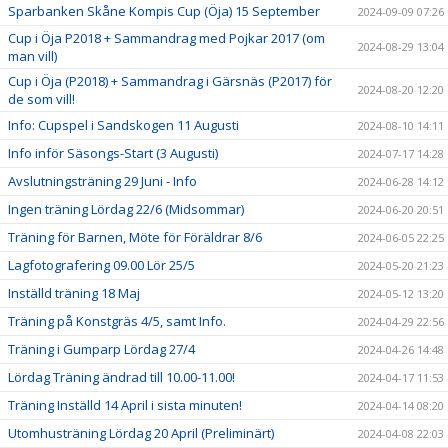
Sparbanken Skåne Kompis Cup (Öja) 15 September
2024-09-09 07:26
Cup i Öja P2018 + Sammandrag med Pojkar 2017 (om
2024-08-29 13:04
man vill)
Cup i Öja (P2018) + Sammandrag i Gärsnäs (P2017) för
2024-08-20 12:20
de som vill!
Info: Cupspel i Sandskogen 11 Augusti
2024-08-10 14:11
Info inför Säsongs-Start (3 Augusti)
2024-07-17 14:28
Avslutningsträning 29 Juni - Info
2024-06-28 14:12
Ingen träning Lördag 22/6 (Midsommar)
2024-06-20 20:51
Träning för Barnen, Möte för Föräldrar 8/6
2024-06-05 22:25
Lagfotografering 09.00 Lör 25/5
2024-05-20 21:23
Inställd träning 18 Maj
2024-05-12 13:20
Träning på Konstgräs 4/5, samt Info.
2024-04-29 22:56
Träning i Gumparp Lördag 27/4
2024-04-26 14:48
Lördag Träning ändrad till 10.00-11.00!
2024-04-17 11:53
Träning Inställd 14 April i sista minuten!
2024-04-14 08:20
Utomhusträning Lördag 20 April (Preliminärt)
2024-04-08 22:03