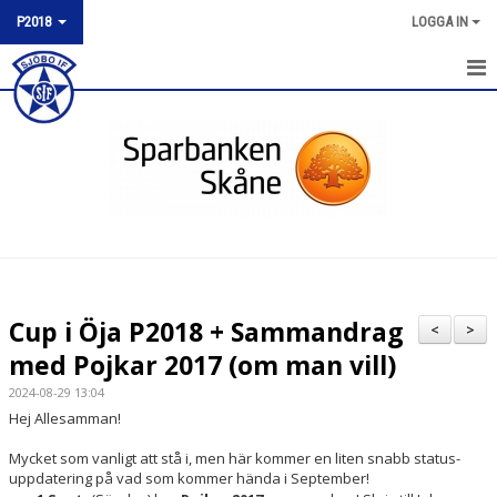
P2018
LOGGA IN
P2018
NYHETER
KALENDER
MATCHER
TRUPPEN
Cup i Öja P2018 + Sammandrag
<
>
BILDGALLERI
med Pojkar 2017 (om man vill)
2024-08-29 13:04
DOKUMENT
Hej Allesamman!
KONTAKT
Mycket som vanligt att stå i, men här kommer en liten snabb status-
uppdatering på vad som kommer hända i September!