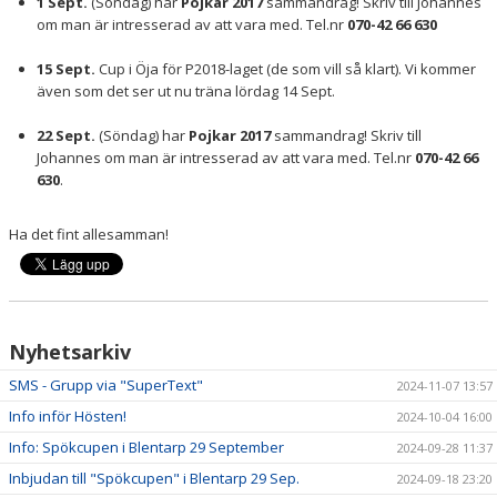
1 Sept.
(Söndag) har
Pojkar 2017
sammandrag! Skriv till Johannes
om man är intresserad av att vara med. Tel.nr
070-42 66 630
15 Sept.
Cup i Öja för P2018-laget (de som vill så klart). Vi kommer
även som det ser ut nu träna lördag 14 Sept.
22 Sept.
(Söndag) har
Pojkar 2017
sammandrag! Skriv till
Johannes om man är intresserad av att vara med. Tel.nr
070-42 66
630
.
Ha det fint allesamman!
Nyhetsarkiv
SMS - Grupp via "SuperText"
2024-11-07 13:57
Info inför Hösten!
2024-10-04 16:00
Info: Spökcupen i Blentarp 29 September
2024-09-28 11:37
Inbjudan till "Spökcupen" i Blentarp 29 Sep.
2024-09-18 23:20