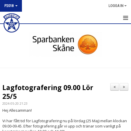
P2018
LOGGA IN
P2018
NYHETER
KALENDER
MATCHER
TRUPPEN
Lagfotografering 09.00 Lör
<
>
BILDGALLERI
25/5
2024-05-20 21:23
DOKUMENT
Hej Allesamman!
KONTAKT
Vi har fått tid för Lagfotografering nu på lördag (25 Maj) mellan klockan
09.00-09.45. Efter fotografering går vi upp och tränar som vanligt på