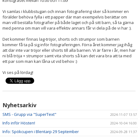
konstgräset mellan 10.00 och 11.00!
Vi samlas i klubbstugan och innan fotografering sker så kommer en
förälder behöva fylla i ett papper där man exempelvis berättar om
man vill beställa fotografier på både laget och på sitt barn, så ta gärna
med penna om man vill vara effektiv annars får vi dela på de vi har :).
Det kommer finnas lag-tröjor, shorts och strumpor som barnen
kommer få ta på sig inför fotograferingen. Förra året kommer jag ihåg
att där inte var tröjor eller shorts till alla barnen. Vi är färre i år, men har
ni blå tröja + strumpor samt vita shorts så kan det vara bra att ta med
ett par som man kan låna ut vid behov :)
Vi ses på lördag!
Nyhetsarkiv
SMS - Grupp via "SuperText"
2024-11-07 13:57
Info inför Hösten!
2024-10-04 16:00
Info: Spökcupen i Blentarp 29 September
2024-09-28 11:37