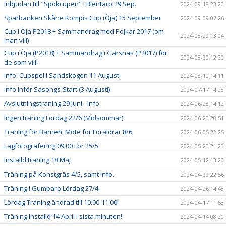
Inbjudan till "Spökcupen" i Blentarp 29 Sep.
2024-09-18 23:20
Sparbanken Skåne Kompis Cup (Öja) 15 September
2024-09-09 07:26
Cup i Öja P2018 + Sammandrag med Pojkar 2017 (om
2024-08-29 13:04
man vill)
Cup i Öja (P2018) + Sammandrag i Gärsnäs (P2017) för
2024-08-20 12:20
de som vill!
Info: Cupspel i Sandskogen 11 Augusti
2024-08-10 14:11
Info inför Säsongs-Start (3 Augusti)
2024-07-17 14:28
Avslutningsträning 29 Juni - Info
2024-06-28 14:12
Ingen träning Lördag 22/6 (Midsommar)
2024-06-20 20:51
Träning för Barnen, Möte för Föräldrar 8/6
2024-06-05 22:25
Lagfotografering 09.00 Lör 25/5
2024-05-20 21:23
Inställd träning 18 Maj
2024-05-12 13:20
Träning på Konstgräs 4/5, samt Info.
2024-04-29 22:56
Träning i Gumparp Lördag 27/4
2024-04-26 14:48
Lördag Träning ändrad till 10.00-11.00!
2024-04-17 11:53
Träning Inställd 14 April i sista minuten!
2024-04-14 08:20