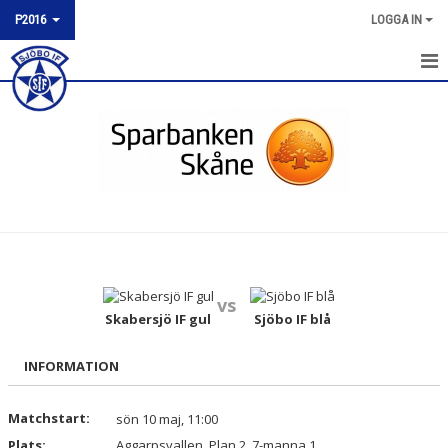
P2016
LOGGA IN
P2016
TRUPPEN
KALENDER
NYHETER
MATCHER
vs
BILDGALLERI
Skabersjö IF gul
Sjöbo IF blå
DOKUMENT
INFORMATION
KONTAKT
Matchstart:
sön 10 maj, 11:00
Plats:
Aggarpsvallen, Plan 2, 7-manna 1