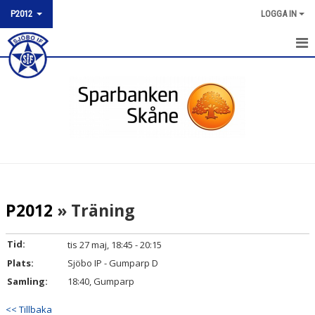
P2012
LOGGA IN
P2012
NYHETER
KALENDER
MATCHER
TRUPPEN
P2012
» Träning
BILDGALLERI
Tid:
tis 27 maj, 18:45 - 20:15
DOKUMENT
Plats:
Sjöbo IP - Gumparp D
Samling:
18:40, Gumparp
KONTAKT
<< Tillbaka